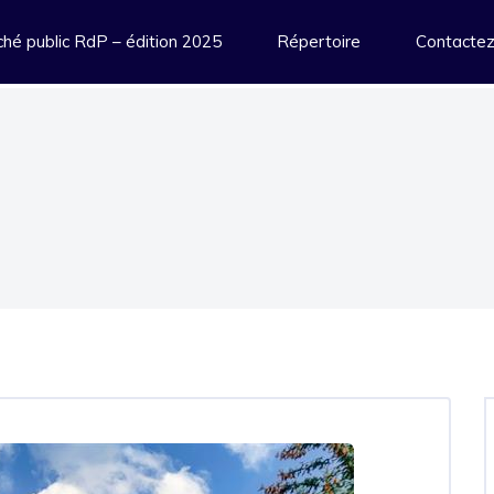
hé public RdP – édition 2025
Répertoire
Contacte