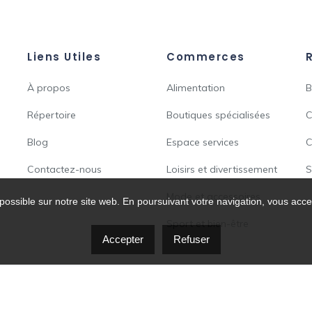
Liens Utiles
Commerces
À propos
Alimentation
B
Répertoire
Boutiques spécialisées
C
Blog
Espace services
C
Contactez-nous
Loisirs et divertissement
S
Mode et accessoires
possible sur notre site web. En poursuivant votre navigation, vous accep
Sport et bien-être
Accepter
Refuser
Copyright © 2026 ADGA-RDP. Tous droits réservés